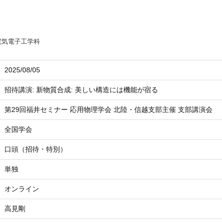
電気電子工学科
2025/08/05
招待講演: 新物質合成: 美しい構造には機能が宿る
第29回福井セミナー 応用物理学会 北陸・信越支部主催 支部講演会
全国学会
口頭（招待・特別）
単独
オンライン
高見剛