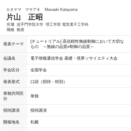
カタヤマ マサアキ
Masaaki Katayama
片山 正昭
所属
追手門学院大学 理工学部 電気電子工学科
職種
教授
[チュートリアル] 高信頼性無線制御において大切な
発表テーマ
もの ～無線の品質≠制御の品質～
会議名
電子情報通信学会 基礎・境界ソサイエティ大会
学会区分
全国学会
発表形式
口頭（招待・特別）
単独共同区
単独
分
招待講演
招待講演
開催地名
札幌