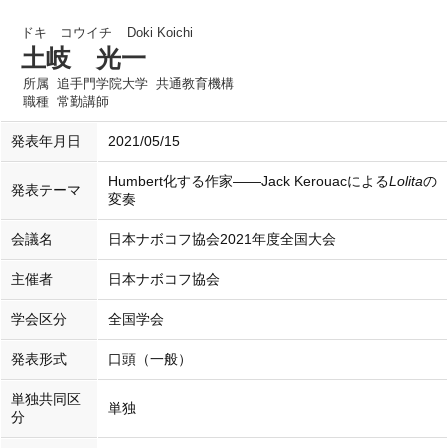
ドキ コウイチ
Doki Koichi
土岐 光一
所属
追手門学院大学 共通教育機構
職種
常勤講師
発表年月日
2021/05/15
Humbert化する作家――Jack Kerouacによる
Lolita
の
発表テーマ
変奏
会議名
日本ナボコフ協会2021年度全国大会
主催者
日本ナボコフ協会
学会区分
全国学会
発表形式
口頭（一般）
単独共同区
単独
分