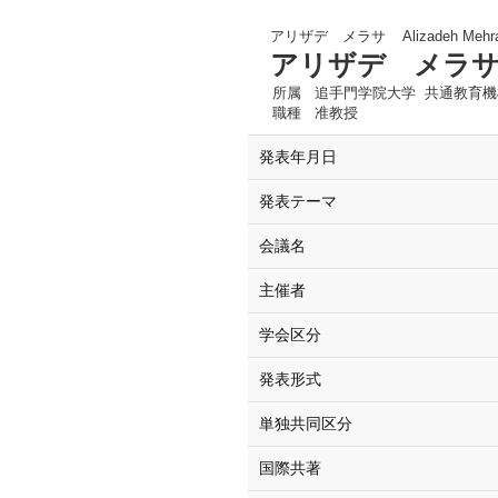
アリザデ メラサ
Alizadeh Mehr
アリザデ メラ
所属
追手門学院大学 共通教育機
職種
准教授
発表年月日
発表テーマ
会議名
主催者
学会区分
発表形式
単独共同区分
国際共著