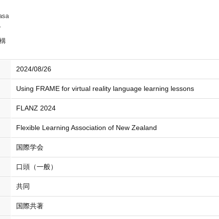
asa
サ
構
2024/08/26
Using FRAME for virtual reality language learning lessons
FLANZ 2024
Flexible Learning Association of New Zealand
国際学会
口頭（一般）
共同
国際共著