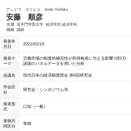
アンドウ ヨリヒコ
Ando Yorihiko
安藤 順彦
所属
追手門学院大学 経済学部 経済学科
職種
講師
発表年
2022/02/19
月日
発表テ
労働市場の制度的補完性が所得格差に与える影響:OECD
ーマ
諸国のパネルデータを用いた分析
会議名
現代日本の経済制度部会 第6回研究会
学会区
研究会・シンポジウム等
分
発表形
口頭（一般）
式
単独共
単独
同区分