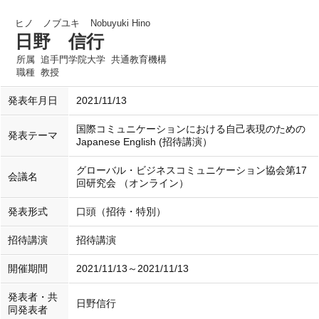
ヒノ ノブユキ
Nobuyuki Hino
日野 信行
所属
追手門学院大学 共通教育機構
職種
教授
発表年月日
2021/11/13
国際コミュニケーションにおける自己表現のための
発表テーマ
Japanese English (招待講演）
グローバル・ビジネスコミュニケーション協会第17
会議名
回研究会 （オンライン）
発表形式
口頭（招待・特別）
招待講演
招待講演
開催期間
2021/11/13～2021/11/13
発表者・共
日野信行
同発表者