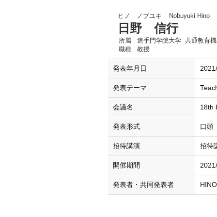
ヒノ ノブユキ
Nobuyuki Hino
日野 信行
所属
追手門学院大学 共通教育機
職種
教授
発表年月日
2021
発表テーマ
Teach
会議名
18th 
発表形式
口頭
招待講演
招待
開催期間
2021
発表者・共同発表者
HINO