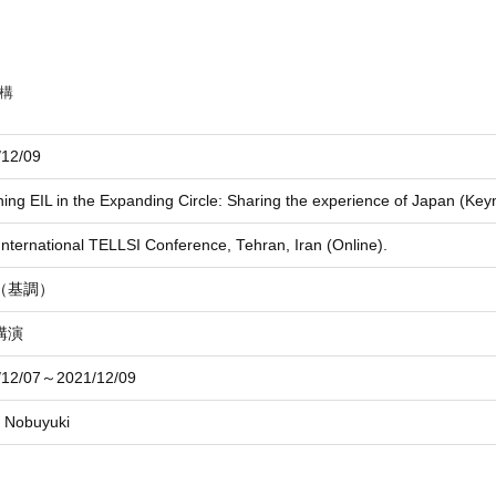
構
/12/09
ing EIL in the Expanding Circle: Sharing the experience of Japan (Ke
International TELLSI Conference, Tehran, Iran (Online).
（基調）
講演
/12/07～2021/12/09
 Nobuyuki