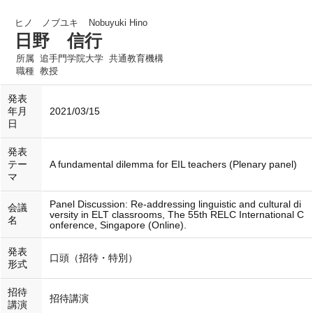
ヒノ ノブユキ
Nobuyuki Hino
日野 信行
所属
追手門学院大学 共通教育機構
職種
教授
発表
年月
2021/03/15
日
発表
テー
A fundamental dilemma for EIL teachers (Plenary panel)
マ
Panel Discussion: Re-addressing linguistic and cultural di
会議
versity in ELT classrooms, The 55th RELC International C
名
onference, Singapore (Online).
発表
口頭（招待・特別）
形式
招待
招待講演
講演