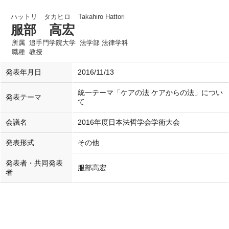
ハットリ タカヒロ
Takahiro Hattori
服部 高宏
所属
追手門学院大学 法学部 法律学科
職種
教授
発表年月日
2016/11/13
統一テーマ「ケアの法 ケアからの法」につい
発表テーマ
て
会議名
2016年度日本法哲学会学術大会
発表形式
その他
発表者・共同発表
服部高宏
者