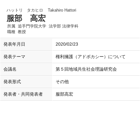
ハットリ タカヒロ
Takahiro Hattori
服部 高宏
所属
追手門学院大学 法学部 法律学科
職種
教授
発表年月日
2020/02/23
発表テーマ
権利擁護（アドボカシー）について
会議名
第５回地域共生社会理論研究会
発表形式
その他
発表者・共同発表者
服部高宏