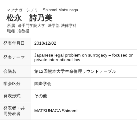
マツナガ シノミ
Shinomi Matsunaga
松永 詩乃美
所属
追手門学院大学 法学部 法律学科
職種
准教授
発表年月日
2018/12/02
Japanese legal problem on surrogacy – focused on
発表テーマ
private international law
会議名
第12回熊本大学生命倫理ラウンドテーブル
学会区分
国際学会
発表形式
その他
発表者・共
MATSUNAGA Shinomi
同発表者