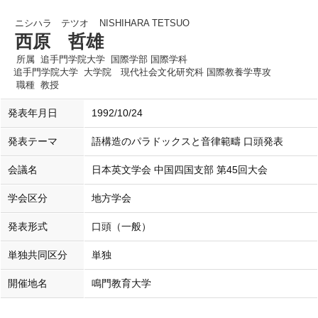
ニシハラ テツオ
NISHIHARA TETSUO
西原 哲雄
所属
追手門学院大学 国際学部 国際学科
追手門学院大学 大学院 現代社会文化研究科 国際教養学専攻
職種
教授
発表年月日
1992/10/24
発表テーマ
語構造のパラドックスと音律範疇 口頭発表
会議名
日本英文学会 中国四国支部 第45回大会
学会区分
地方学会
発表形式
口頭（一般）
単独共同区分
単独
開催地名
鳴門教育大学