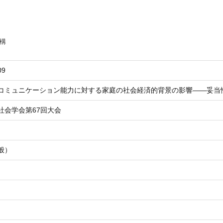
構
09
コミュニケーション能力に対する家庭の社会経済的背景の影響――妥当
社会学会第67回大会
般）