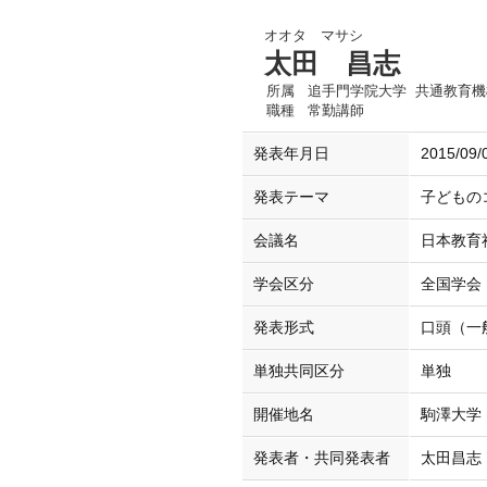
オオタ マサシ
太田 昌志
所属
追手門学院大学 共通教育機
職種
常勤講師
発表年月日
2015/09/
発表テーマ
子どもの
会議名
日本教育
学会区分
全国学会
発表形式
口頭（一
単独共同区分
単独
開催地名
駒澤大学
発表者・共同発表者
太田昌志