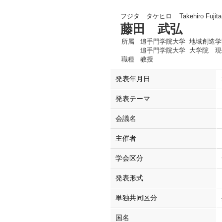
フジタ タケヒロ
Takehiro Fujita
藤田 武弘
所属
追手門学院大学 地域創造学
追手門学院大学 大学院 現
職種
教授
発表年月日
発表テーマ
会議名
主催者
学会区分
発表形式
単独共同区分
国名