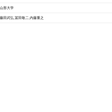
山形大学
藤田武弘,冨田敬二,内藤重之