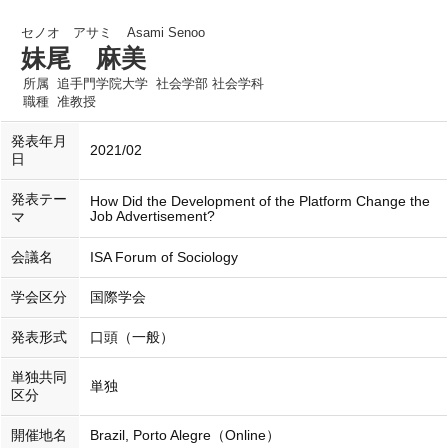
セノオ アサミ
Asami Senoo
妹尾 麻美
所属
追手門学院大学 社会学部 社会学科
職種
准教授
発表年月
2021/02
日
発表テー
How Did the Development of the Platform Change the
Job Advertisement?
マ
会議名
ISA Forum of Sociology
学会区分
国際学会
発表形式
口頭（一般）
単独共同
単独
区分
開催地名
Brazil, Porto Alegre（Online）