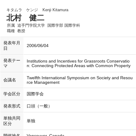
キタムラ ケンジ
Kenji Kitamura
北村 健二
所属
追手門学院大学 国際学部 国際学科
職種
教授
発表年月
2006/06/04
日
発表テー
Institutions and Incentives for Grassroots Conservatio
n: Connecting Protected Areas with Common Property
マ
Twelfth International Symposium on Society and Resou
会議名
rce Management
学会区分
国際学会
発表形式
口頭（一般）
単独共同
単独
区分
開催地名
Vancouver, Canada