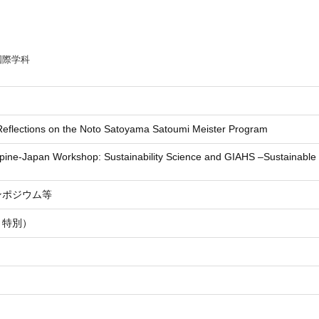
国際学科
Reflections on the Noto Satoyama Satoumi Meister Program
ppine-Japan Workshop: Sustainability Science and GIAHS –Sustainable
ンポジウム等
・特別）