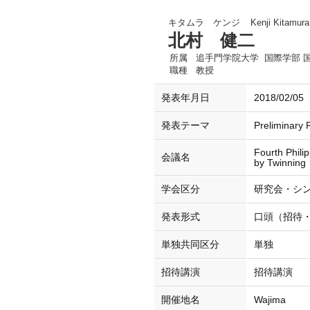
キタムラ ケンジ
Kenji Kitamura
北村 健二
所属
追手門学院大学 国際学部 
職種
教授
発表年月日
2018/02/05
発表テーマ
Preliminary 
Fourth Phili
会議名
by Twinning
学会区分
研究会・シ
発表形式
口頭（招待
単独共同区分
単独
招待講演
招待講演
開催地名
Wajima