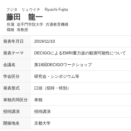
フジタ リュウイチ
Ryuichi Fujita
藤田 龍一
所属
追手門学院大学 共通教育機構
職種
准教授
発表年月日
2019/11/10
発表テーマ
DECIGOによるEMRI重力波の観測可能性について
会議名
第18回DECIGOワークショップ
学会区分
研究会・シンポジウム等
発表形式
口頭（招待・特別）
単独共同区分
単独
招待講演
招待講演
開催地名
京都大学