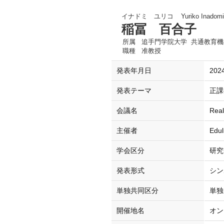
イナドミ ユリコ
Yuriko Inadomi
稲冨 百合子
所属
追手門学院大学 共通教育機
職種
准教授
発表年月日
2024
発表テーマ
正課
会議名
Rea
主催者
Edul
学会区分
研究
発表形式
シン
単独共同区分
単独
開催地名
オン