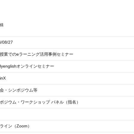
構
/08/27
授業でのeラーニング活用事例セミナー
llyenglishオンラインセミナー
inX
会・シンポジウム等
ポジウム・ワークショップ パネル（指名）
ライン（Zoom）