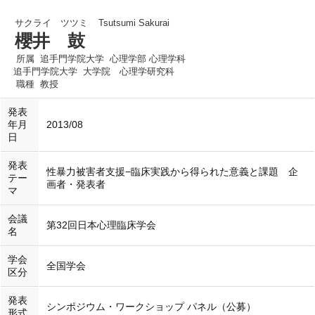
サクライ ツツミ
Tsutsumi Sakurai
櫻井 鼓
所属
追手門学院大学 心理学部 心理学科
追手門学院大学 大学院 心理学研究科
職種
教授
発表
年月
2013/08
日
発表
性暴力被害者支援−臨床実践から得られた意義と課題 企
テー
画者・発表者
マ
会議
第32回日本心理臨床学会
名
学会
全国学会
区分
発表
シンポジウム・ワークショップ パネル（公募）
形式