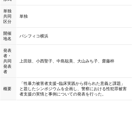
単独
共同
単独
区分
開催
パシフィコ横浜
地名
発表
者・
共同
上田鼓、小西聖子、中島聡美、大山みち子、齋藤梓
発表
者
「性暴力被害者支援−臨床実践から得られた意義と課題」
概要
と題したシンポジウムを企画し、警察における性犯罪被害
者支援の実情と事例についての発表を行った。