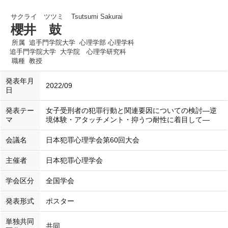
サクライ ツツミ
Tsutsumi Sakurai
櫻井 鼓
所属
追手門学院大学 心理学部 心理学科
追手門学院大学 大学院 心理学研究科
職種
教授
発表年月
2022/09
日
発表テー
女子受刑者の犯罪行動と関連要因についての検討―逆
マ
境体験・アタッチメント・抑うつ耐性に着目して―
会議名
日本犯罪心理学会第60回大会
主催者
日本犯罪心理学会
学会区分
全国学会
発表形式
ポスター
単独共同
共同