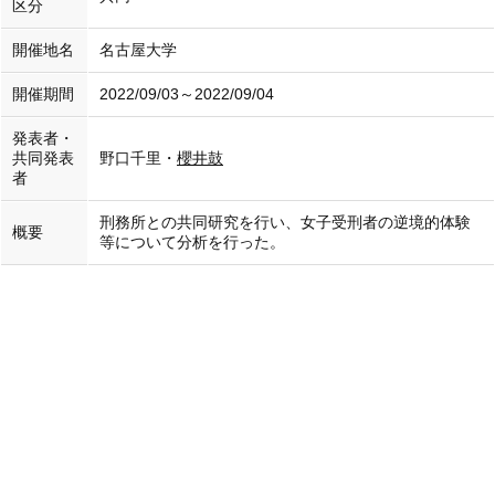
区分
開催地名
名古屋大学
開催期間
2022/09/03～2022/09/04
発表者・
共同発表
野口千里・
櫻井鼓
者
刑務所との共同研究を行い、女子受刑者の逆境的体験
概要
等について分析を行った。