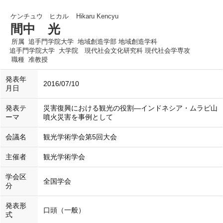
ケンチュウ ヒカル
Hikaru Kencyu
間中 光
所属
追手門学院大学 地域創造学部 地域創造学科
追手門学院大学 大学院 現代社会文化研究科 現代社会学専攻
職種
准教授
発表年
2016/07/10
月日
発表テ
災害復興における観光の役割―インドネシア・ムラピ山
ーマ
噴火災害を事例として
会議名
観光学術学会第5回大会
主催者
観光学術学会
学会区
全国学会
分
発表形
口頭（一般）
式