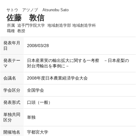
サトウ アツノブ
Atsunobu Sato
佐藤 敦信
所属
追手門学院大学 地域創造学部 地域創造学科
職種
教授
発表年月
2008/03/28
日
発表テー
日本産果実の輸出拡大に関する一考察 －日本産梨の
マ
対台湾輸出を事例に－
会議名
2008年度日本農業経済学会大会
学会区分
全国学会
発表形式
口頭（一般）
単独共同
単独
区分
開催地名
宇都宮大学