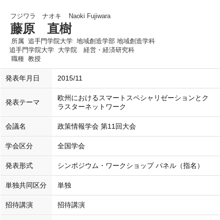
フジワラ ナオキ
Naoki Fujiwara
藤原 直樹
所属
追手門学院大学 地域創造学部 地域創造学科
追手門学院大学 大学院 経営・経済研究科
職種
教授
発表年月日
2015/11
欧州におけるスマートスペシャリゼーションとク
発表テーマ
ラスターネットワーク
会議名
政策情報学会 第11回大会
学会区分
全国学会
発表形式
シンポジウム・ワークショップ パネル（指名）
単独共同区分
単独
招待講演
招待講演