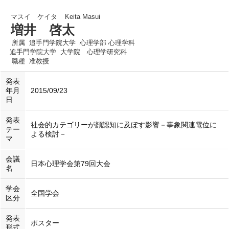
マスイ ケイタ
Keita Masui
増井 啓太
所属
追手門学院大学 心理学部 心理学科
追手門学院大学 大学院 心理学研究科
職種
准教授
発表
年月
2015/09/23
日
発表
社会的カテゴリーが顔認知に及ぼす影響－事象関連電位に
テー
よる検討－
マ
会議
日本心理学会第79回大会
名
学会
全国学会
区分
発表
ポスター
形式