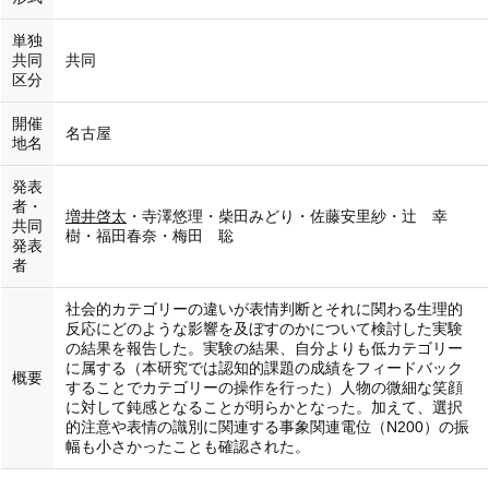
単独
共同
共同
区分
開催
名古屋
地名
発表
者・
増井啓太
・寺澤悠理・柴田みどり・佐藤安里紗・辻 幸
共同
樹・福田春奈・梅田 聡
発表
者
社会的カテゴリーの違いが表情判断とそれに関わる生理的
反応にどのような影響を及ぼすのかについて検討した実験
の結果を報告した。実験の結果、自分よりも低カテゴリー
に属する（本研究では認知的課題の成績をフィードバック
概要
することでカテゴリーの操作を行った）人物の微細な笑顔
に対して鈍感となることが明らかとなった。加えて、選択
的注意や表情の識別に関連する事象関連電位（N200）の振
幅も小さかったことも確認された。