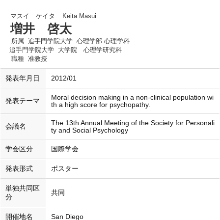
マスイ ケイタ
Keita Masui
増井 啓太
所属
追手門学院大学 心理学部 心理学科
追手門学院大学 大学院 心理学研究科
職種
准教授
発表年月日
2012/01
Moral decision making in a non-clinical population wi
発表テーマ
th a high score for psychopathy.
The 13th Annual Meeting of the Society for Personali
会議名
ty and Social Psychology
学会区分
国際学会
発表形式
ポスター
単独共同区
共同
分
開催地名
San Diego