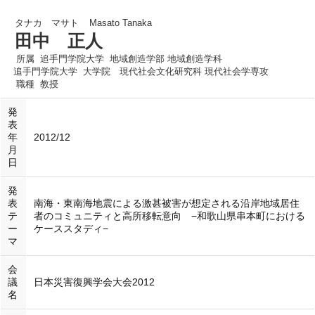
タナカ マサト
Masato Tanaka
田中 正人
所属
追手門学院大学 地域創造学部 地域創造学科
追手門学院大学 大学院 現代社会文化研究科 現代社会学専攻
職種
教授
発
表
年
2012/12
月
日
発
表
南海・東南海地震による激甚被害が想定される沿岸地域居住
テ
者のコミュニティと高所移転意向 −和歌山県串本町における
ー
ケーススタディ−
マ
会
議
日本災害復興学会大会2012
名