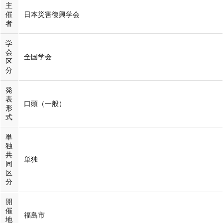
主
催
日本災害復興学会
者
学
会
全国学会
区
分
発
表
口頭（一般）
形
式
単
独
共
単独
同
区
分
開
催
福島市
地