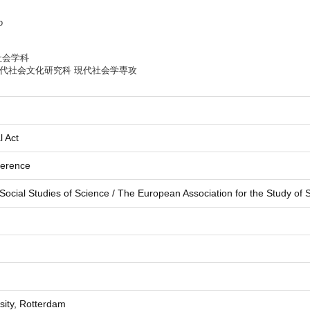
o
社会学科
代社会文化研究科 現代社会学専攻
l Act
erence
 Social Studies of Science / The European Association for the Study of
sity, Rotterdam