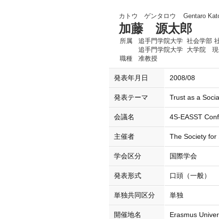
カトウ ゲンタロウ
Gentaro Kat
加藤 源太郎
所属
追手門学院大学 社会学部 
追手門学院大学 大学院 現
職種
准教授
発表年月日
2008/08
発表テーマ
Trust as a Socia
会議名
4S-EASST Conf
主催者
The Society for
学会区分
国際学会
発表形式
口頭（一般）
単独共同区分
単独
開催地名
Erasmus Univer