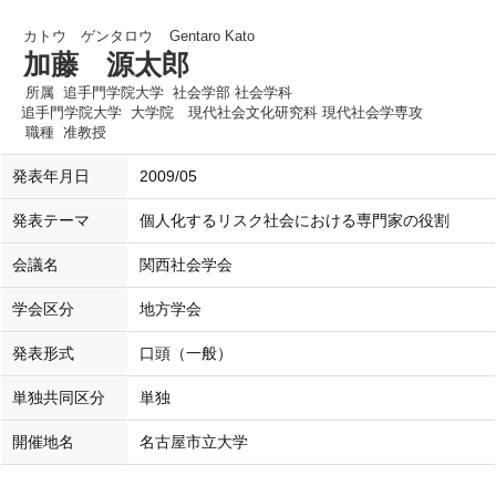
カトウ ゲンタロウ
Gentaro Kato
加藤 源太郎
所属
追手門学院大学 社会学部 社会学科
追手門学院大学 大学院 現代社会文化研究科 現代社会学専攻
職種
准教授
発表年月日
2009/05
発表テーマ
個人化するリスク社会における専門家の役割
会議名
関西社会学会
学会区分
地方学会
発表形式
口頭（一般）
単独共同区分
単独
開催地名
名古屋市立大学