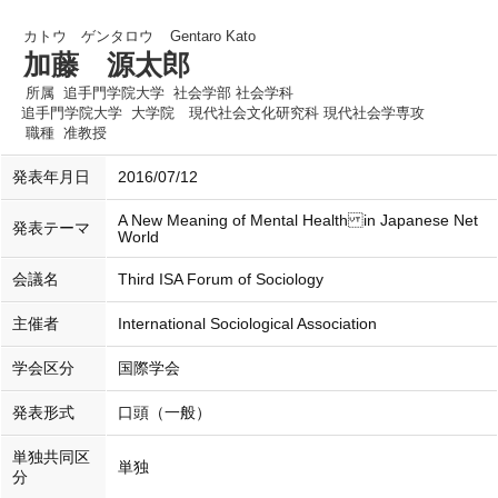
カトウ ゲンタロウ
Gentaro Kato
加藤 源太郎
所属
追手門学院大学 社会学部 社会学科
追手門学院大学 大学院 現代社会文化研究科 現代社会学専攻
職種
准教授
発表年月日
2016/07/12
A New Meaning of Mental Health in Japanese Net
発表テーマ
World
会議名
Third ISA Forum of Sociology
主催者
International Sociological Association
学会区分
国際学会
発表形式
口頭（一般）
単独共同区
単独
分