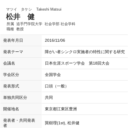
マツイ タケシ
Takeshi Matsui
松井 健
所属
追手門学院大学 社会学部 社会学科
職種
教授
発表年月日
2016/11/06
発表テーマ
障がい者シンクロ実施者の特性に関する研究
会議名
日本生涯スポーツ学会 第18回大会
学会区分
全国学会
発表形式
口頭（一般）
単独共同区分
共同
開催地名
東京都江東区豊洲
発表者・共同発表
巽樹理(1st), 松井健
者