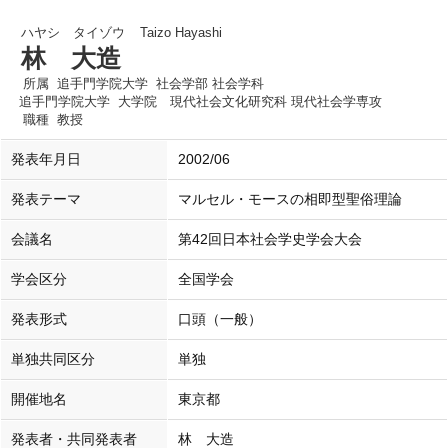
ハヤシ タイゾウ
Taizo Hayashi
林 大造
所属
追手門学院大学 社会学部 社会学科
追手門学院大学 大学院 現代社会文化研究科 現代社会学専攻
職種
教授
発表年月日
2002/06
発表テーマ
マルセル・モースの相即型聖俗理論
会議名
第42回日本社会学史学会大会
学会区分
全国学会
発表形式
口頭（一般）
単独共同区分
単独
開催地名
東京都
発表者・共同発表者
林 大造