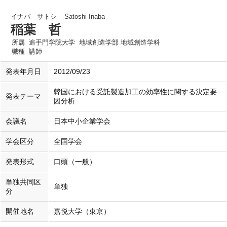
イナバ サトシ
Satoshi Inaba
稲葉 哲
所属
追手門学院大学 地域創造学部 地域創造学科
職種
講師
発表年月日
2012/09/23
韓国における受託製造加工の効率性に関する決定要
発表テーマ
因分析
会議名
日本中小企業学会
学会区分
全国学会
発表形式
口頭（一般）
単独共同区
単独
分
開催地名
嘉悦大学（東京）