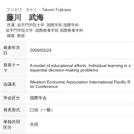
フジカワ タケミ
Takemi Fujikawa
藤川 武海
所属
追手門学院大学 国際学部 国際学科
追手門学院大学 国際教養学部 国際教養学科
職種
教授
発表年月
2009/03/24
日
発表テー
A model of educational efforts: Individual learning in s
equential decision-making problems
マ
Western Economic Association International Pacific R
会議名
im Conference
学会区分
国際学会
発表形式
口頭（一般）
単独共同
共同
区分