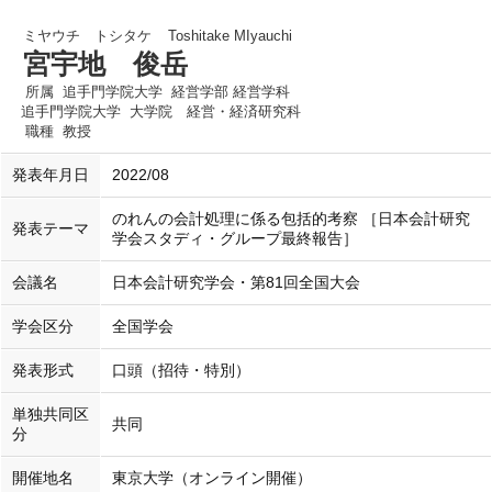
ミヤウチ トシタケ
Toshitake MIyauchi
宮宇地 俊岳
所属
追手門学院大学 経営学部 経営学科
追手門学院大学 大学院 経営・経済研究科
職種
教授
発表年月日
2022/08
のれんの会計処理に係る包括的考察 ［日本会計研究
発表テーマ
学会スタディ・グループ最終報告］
会議名
日本会計研究学会・第81回全国大会
学会区分
全国学会
発表形式
口頭（招待・特別）
単独共同区
共同
分
開催地名
東京大学（オンライン開催）