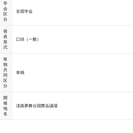
学
会
全国学会
区
分
発
表
口頭（一般）
形
式
単
独
共
単独
同
区
分
開
催
淡路夢舞台国際会議場
地
名