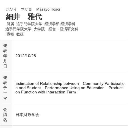
ホソイ マサヨ
Masayo Hosoi
細井 雅代
所属
追手門学院大学 経済学部 経済学科
追手門学院大学 大学院 経営・経済研究科
職種
教授
発
表
年
2012/10/28
月
日
発
表
Estimation of Relationship between Community Participatio
テ
n and Student Performance Using an Education Producti
on Function with Interaction Term
ー
マ
会
議
日本財政学会
名