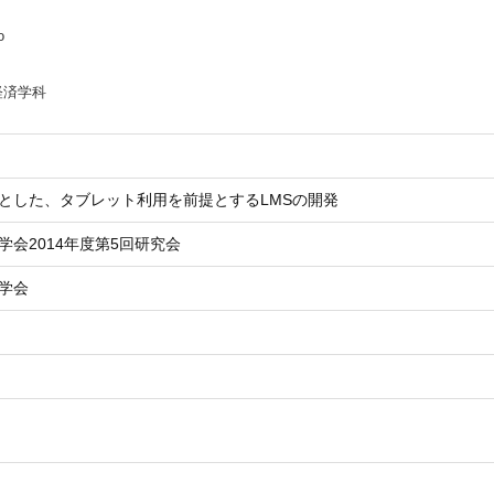
o
経済学科
とした、タブレット利用を前提とするLMSの開発
会2014年度第5回研究会
学会