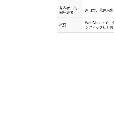
発表者・共
原田章、荒井崇史
同発表者
WebClass
概要
シフィック社と共