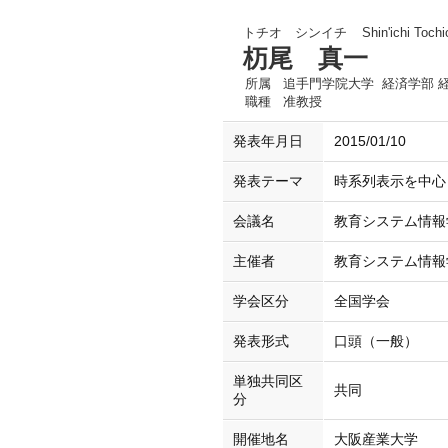
トチオ シンイチ
Shin'ichi Tochi
杤尾 真一
所属
追手門学院大学 経済学部 
職種
准教授
発表年月日
2015/01/10
発表テーマ
時系列表示を中心
会議名
教育システム情報学
主催者
教育システム情報
学会区分
全国学会
発表形式
口頭（一般）
単独共同区
共同
分
開催地名
大阪産業大学