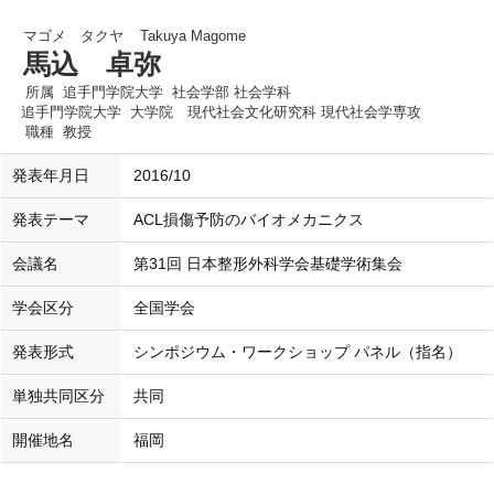
マゴメ タクヤ
Takuya Magome
馬込 卓弥
所属
追手門学院大学 社会学部 社会学科
追手門学院大学 大学院 現代社会文化研究科 現代社会学専攻
職種
教授
発表年月日
2016/10
発表テーマ
ACL損傷予防のバイオメカニクス
会議名
第31回 日本整形外科学会基礎学術集会
学会区分
全国学会
発表形式
シンポジウム・ワークショップ パネル（指名）
単独共同区分
共同
開催地名
福岡