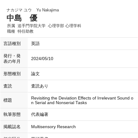
ナカジマ ユウ
Yu Nakajima
中島 優
所属
追手門学院大学 心理学部 心理学科
職種
特任助教
言語種別
英語
発行・発
2024/05/10
表の年月
形態種別
論文
査読
査読あり
Revisiting the Deviation Effects of Irrelevant Sound o
標題
n Serial and Nonserial Tasks
執筆形態
代表編著
掲載誌名
Multisensory Research