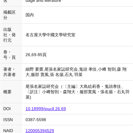
名
uage and literature
掲載区
国内
分
出版
社・発
名古屋大學中國文學研究室
行元
巻・
26,69-85頁
号・頁
著者・
細野 要齋,尾張名家誌研究会,鬼頭 孝佳,小﨑 智則,森 翔
共著者
大,服部 寛風,張 名揚,石丸 羽菜
尾張名家誌研究会（〔主編〕大島絵莉香・鬼頭孝佳、
概要
〔訳注〕小﨑智則・森翔大・服部寛風・張名揚・石丸羽
菜)
DOI
10.18999/joucll.26.69
ISSN
0387-5598
NAID
120005394529