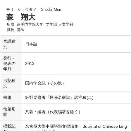
モリ ショウダイ
Shodai Mori
森 翔大
所属
追手門学院大学 文学部 人文学科
職種
講師
言語種
日本語
別
発行・
発表の
2013
年月
形態種
国内学会誌（その他）
別
標題
細野要齋著『尾張名家誌』訳注稿(二)
執筆形
共著・編著（代表編著を除く）
態
掲載誌
名古屋大學中國語學文學論集 = Journal of Chinese lang