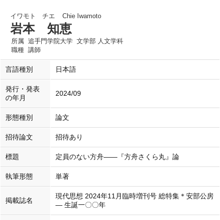
イワモト チエ
Chie Iwamoto
岩本 知恵
所属
追手門学院大学 文学部 人文学科
職種
講師
言語種別
日本語
発行・発表
2024/09
の年月
形態種別
論文
招待論文
招待あり
標題
定員のない方舟――『方舟さくら丸』論
執筆形態
単著
現代思想 2024年11月臨時増刊号 総特集＊安部公房
掲載誌名
― 生誕一〇〇年