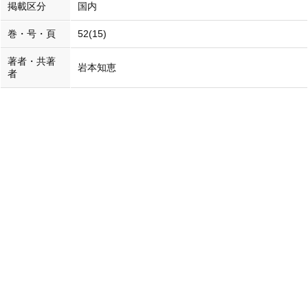
掲載区分
国内
巻・号・頁
52(15)
著者・共著
岩本知恵
者