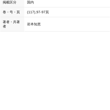
掲載区分
国内
巻・号・頁
(117),97-97頁
著者・共著
岩本知恵
者