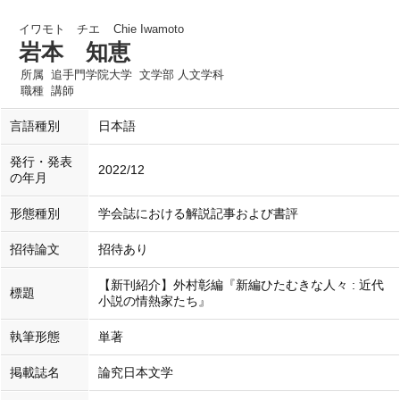
イワモト チエ
Chie Iwamoto
岩本 知恵
所属
追手門学院大学 文学部 人文学科
職種
講師
言語種別
日本語
発行・発表
2022/12
の年月
形態種別
学会誌における解説記事および書評
招待論文
招待あり
【新刊紹介】外村彰編『新編ひたむきな人々 : 近代
標題
小説の情熱家たち』
執筆形態
単著
掲載誌名
論究日本文学