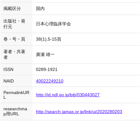
掲載区分
国内
出版社・発
日本心理臨床学会
行元
巻・号・頁
38(1),5-15頁
著者・共著
廣瀬 雄一
者
ISSN
0289-1921
NAID
40022249210
PermalinkUR
http://id.ndl.go.jp/bib/030443027
L
researchma
http://search.jamas.or.jp/link/ui/2020280203
p用URL