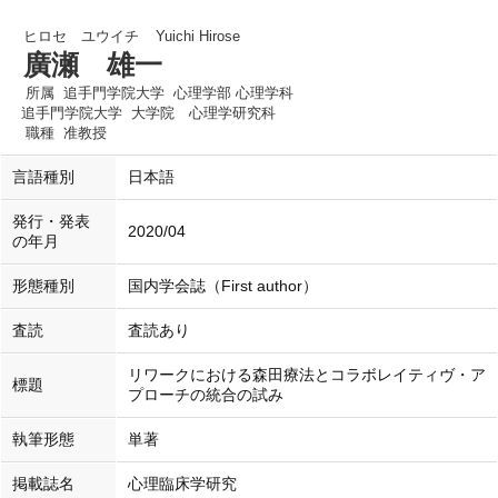
ヒロセ ユウイチ
Yuichi Hirose
廣瀬 雄一
所属
追手門学院大学 心理学部 心理学科
追手門学院大学 大学院 心理学研究科
職種
准教授
言語種別
日本語
発行・発表
2020/04
の年月
形態種別
国内学会誌（First author）
査読
査読あり
リワークにおける森田療法とコラボレイティヴ・ア
標題
プローチの統合の試み
執筆形態
単著
掲載誌名
心理臨床学研究