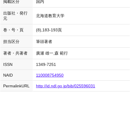
掲載区分
国内
出版社・発行
北海道教育大学
元
巻・号・頁
(8),183-193頁
担当区分
筆頭著者
著者・共著者
廣瀬 雄一,森 範行
ISSN
1349-7251
NAID
110008754950
PermalinkURL
http://id.ndl.go.jp/bib/025596031