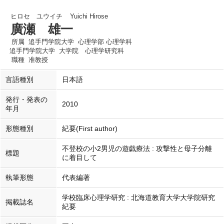
ヒロセ ユウイチ
Yuichi Hirose
廣瀬 雄一
所属
追手門学院大学 心理学部 心理学科
追手門学院大学 大学院 心理学研究科
職種
准教授
言語種別
日本語
発行・発表の
2010
年月
形態種別
紀要(First author)
不登校の小2男児の遊戯療法 : 攻撃性と母子分離
標題
に着目して
執筆形態
代表編著
学校臨床心理学研究 : 北海道教育大学大学院研究
掲載誌名
紀要