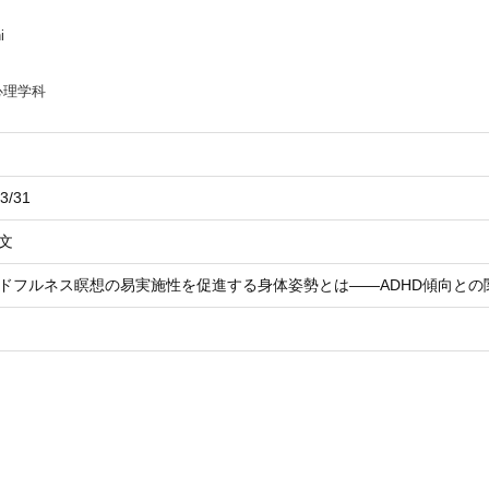
i
心理学科
3/31
文
ドフルネス瞑想の易実施性を促進する身体姿勢とは――ADHD傾向との