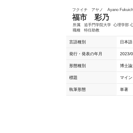
フクイチ アヤノ
Ayano Fukuich
福市 彩乃
所属
追手門学院大学 心理学部 
職種
特任助教
言語種別
日本語
発行・発表の年月
2023/0
形態種別
博士論
標題
マイン
執筆形態
単著