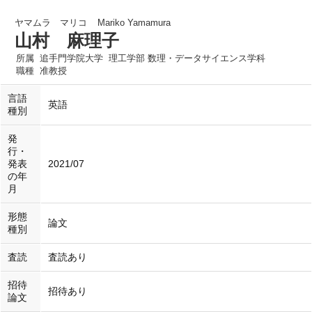
ヤマムラ マリコ
Mariko Yamamura
山村 麻理子
所属
追手門学院大学 理工学部 数理・データサイエンス学科
職種
准教授
言語
英語
種別
発
行・
発表
2021/07
の年
月
形態
論文
種別
査読
査読あり
招待
招待あり
論文