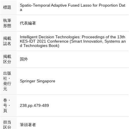
Spatio-Temporal Adaptive Fused Lasso for Proportion Dat
標題
a
執筆
代表編著
形態
Intelligent Decision Technologies: Proceedings of the 13th
掲載
KES-IDT 2021 Conference (Smart Innovation, Systems an
誌名
d Technologies Book)
掲載
国外
区分
出版
社・
Springer Singapore
発行
元
巻・
号・
238,pp.479-489
頁
担当
筆頭著者
区分