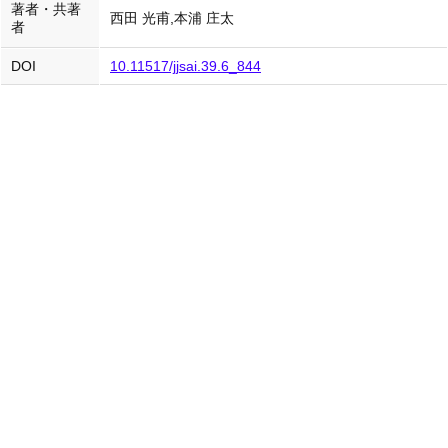
著者・共著
西田 光甫,本浦 庄太
者
DOI
10.11517/jjsai.39.6_844