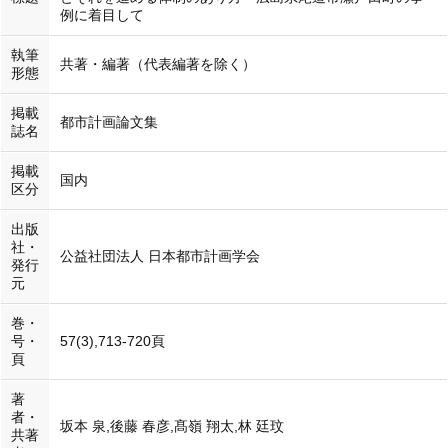
例に着目して
執筆
共著・編著（代表編著を除く）
形態
掲載
都市計画論文集
誌名
掲載
国内
区分
出版
社・
公益社団法人 日本都市計画学会
発行
元
巻・
号・
57(3),713-720頁
頁
著
者・
坂本 泉,後藤 春彦,髙嶺 翔太,林 廷玟
共著