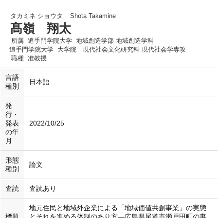
タカミネ ショウタ
Shota Takamine
髙嶺 翔太
所属
追手門学院大学 地域創造学部 地域創造学科
追手門学院大学 大学院 現代社会文化研究科 現代社会学専攻
職種
准教授
言語
日本語
種別
発
行・
発表
2022/10/25
の年
月
形態
論文
種別
査読
査読あり
地元住民と地域外企業による「地域価値共創事業」の実態
標題
とそれを進める体制のあり方—広島県尾道市瀬戸田町の事