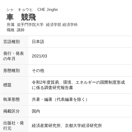
シャ キョウヒ
CHE Jingfei
車 競飛
所属
追手門学院大学 経済学部 経済学科
職種
講師
言語種別
日本語
発行・発表
2021/03
の年月
形態種別
その他
令和2年度貿易、環境、エネルギーの国際制度形成
標題
に係る調査研究報告書
執筆形態
共著・編著（代表編著を除く）
掲載区分
国内
出版社・発
経済産業研究所、京都大学経済研究所
行元