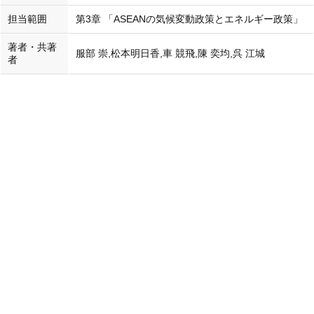
担当範囲
第3章 「ASEANの気候変動政策とエネルギー政策」
著者・共著
服部 崇,松本明日香,車 競飛,陳 奕均,呉 江城
者