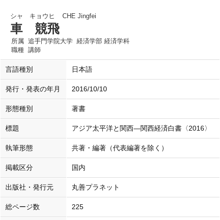
シャ キョウヒ
CHE Jingfei
車 競飛
所属
追手門学院大学 経済学部 経済学科
職種
講師
言語種別
日本語
発行・発表の年月
2016/10/10
形態種別
著書
標題
アジア太平洋と関西―関西経済白書〈2016〉
執筆形態
共著・編著（代表編著を除く）
掲載区分
国内
出版社・発行元
丸善プラネット
総ページ数
225